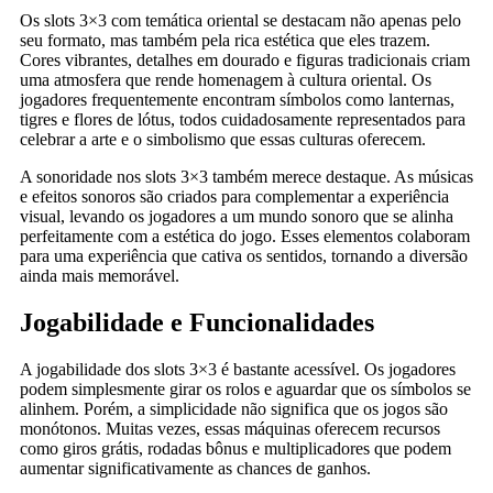
Os slots 3×3 com temática oriental se destacam não apenas pelo
seu formato, mas também pela rica estética que eles trazem.
Cores vibrantes, detalhes em dourado e figuras tradicionais criam
uma atmosfera que rende homenagem à cultura oriental. Os
jogadores frequentemente encontram símbolos como lanternas,
tigres e flores de lótus, todos cuidadosamente representados para
celebrar a arte e o simbolismo que essas culturas oferecem.
A sonoridade nos slots 3×3 também merece destaque. As músicas
e efeitos sonoros são criados para complementar a experiência
visual, levando os jogadores a um mundo sonoro que se alinha
perfeitamente com a estética do jogo. Esses elementos colaboram
para uma experiência que cativa os sentidos, tornando a diversão
ainda mais memorável.
Jogabilidade e Funcionalidades
A jogabilidade dos slots 3×3 é bastante acessível. Os jogadores
podem simplesmente girar os rolos e aguardar que os símbolos se
alinhem. Porém, a simplicidade não significa que os jogos são
monótonos. Muitas vezes, essas máquinas oferecem recursos
como giros grátis, rodadas bônus e multiplicadores que podem
aumentar significativamente as chances de ganhos.