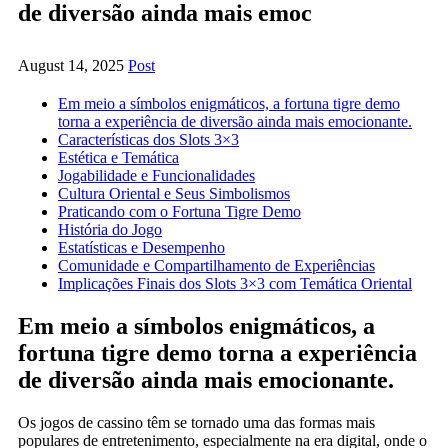
de diversão ainda mais emoc
August 14, 2025
Post
Em meio a símbolos enigmáticos, a fortuna tigre demo
torna a experiência de diversão ainda mais emocionante.
Características dos Slots 3×3
Estética e Temática
Jogabilidade e Funcionalidades
Cultura Oriental e Seus Simbolismos
Praticando com o Fortuna Tigre Demo
História do Jogo
Estatísticas e Desempenho
Comunidade e Compartilhamento de Experiências
Implicações Finais dos Slots 3×3 com Temática Oriental
Em meio a símbolos enigmáticos, a
fortuna tigre demo torna a experiência
de diversão ainda mais emocionante.
Os jogos de cassino têm se tornado uma das formas mais
populares de entretenimento, especialmente na era digital, onde o