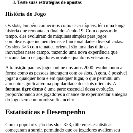
Teste suas estratégias de apostas
História do Jogo
Os slots, também conhecidos como caça-níqueis, têm uma longa
história que remonta ao final do século 19. Com o passar do
tempo, eles evoluíram de máquinas simples para jogos
complexos que incluem temas e funcionalidades diversificadas.
Os slots 3×3 com temática oriental são uma das últimas
inovações nesse campo, trazendo uma nova experiência que
encanta tanto os jogadores novatos quanto os veteranos.
A transição para os jogos online nos anos 2000 revolucionou a
forma como as pessoas interagem com os slots. Agora, é possível
jogar a qualquer hora e em qualquer lugar, o que permitiu um
aumento significativo na popularidade dos slots orientais. A
fortuna tigre demo
é uma parte essencial dessa evolução,
proporcionando aos jogadores a chance de experimentar a alegria
do jogo sem compromisso financeiro.
Estatísticas e Desempenho
Com a popularização dos slots 3×3, diferentes estatísticas
começaram a surgir, permitindo que os jogadores avaliem seu