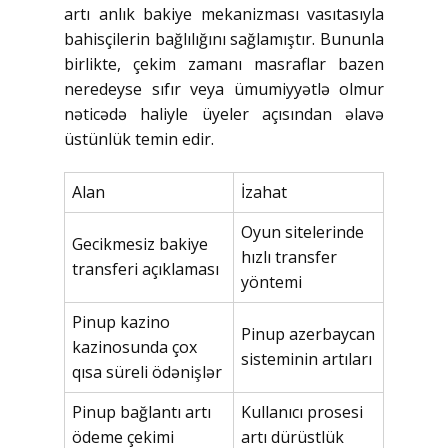
artı anlık bakiye mekanizması vasıtasıyla
bahisçilerin bağlılığını sağlamıştır. Bununla
birlikte, çekim zamanı masraflar bazen
neredeyse sıfır veya ümumiyyətlə olmur
nəticədə haliyle üyeler açısından əlavə
üstünlük temin edir.
Alan
İzahat
Oyun sitelerinde
Gecikmesiz bakiye
hızlı transfer
transferi açıklaması
yöntemi
Pinup kazino
Pinup azerbaycan
kazinosunda çox
sisteminin artıları
qısa süreli ödənişlər
Pinup bağlantı artı
Kullanıcı prosesi
ödeme çekimi
artı dürüstlük