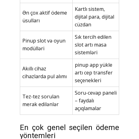
Kartlı sistem,
Ən çox aktif ödeme
dijital para, dijital
üsulları
cüzdan
Sık tercih edilen
Pinup slot və oyun
slot artı masa
modülləri
sistemləri
pinup app yükle
Akıllı cihaz
artı cep transfer
cihazlarda pul alımı
seçenekleri
Soru-cevap paneli
Tez-tez sorulan
– faydalı
merak edilənlər
açıqlamalar
En çok genel seçilen ödeme
yöntemleri