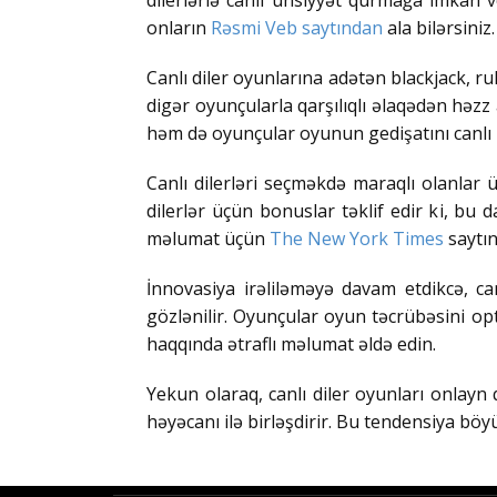
dilerlərlə canlı ünsiyyət qurmağa imkan ve
onların
Rəsmi Veb saytından
ala bilərsiniz.
Canlı diler oyunlarına adətən blackjack, rul
digər oyunçularla qarşılıqlı əlaqədən həzz 
həm də oyunçular oyunun gedişatını canlı i
Canlı dilerləri seçməkdə maraqlı olanlar ü
dilerlər üçün bonuslar təklif edir ki, bu d
məlumat üçün
The New York Times
saytın
İnnovasiya irəliləməyə davam etdikcə, canlı
gözlənilir. Oyunçular oyun təcrübəsini o
haqqında ətraflı məlumat əldə edin.
Yekun olaraq, canlı diler oyunları onlayn
həyəcanı ilə birləşdirir. Bu tendensiya bö