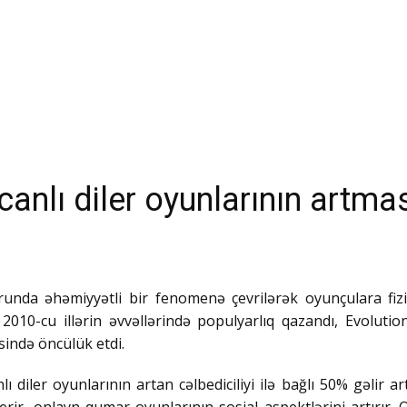
Home
F
anlı diler oyunlarının artma
orunda əhəmiyyətli bir fenomenə çevrilərək oyunçulara fi
 2010-cu illərin əvvəllərində populyarlıq qazandı, Evoluti
ində öncülük etdi.
ı diler oyunlarının artan cəlbediciliyi ilə bağlı 50% gəlir a